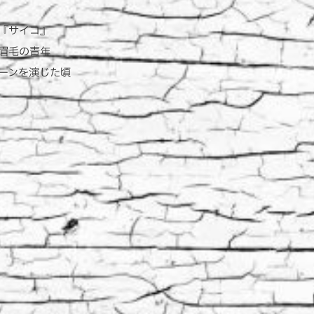
『サイコ』
眉毛の青年
ーンを演じた頃