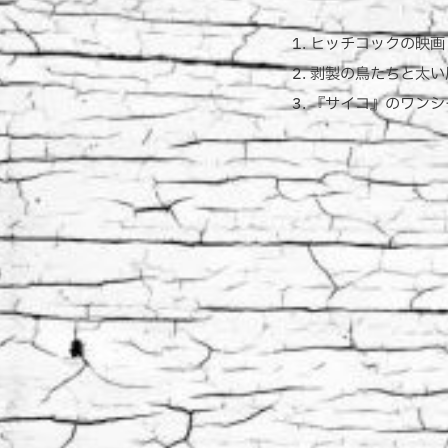
ヒッチコックの映画
剥製の鳥たちと太い
『サイコ』のワンシ