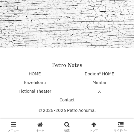
Petro Notes
HOME
Dodidn* HOME
Kazehikaru
Miratai
Fictional Theater
X
Contact
© 2025-2026 Petro Aonuma.
メニュー
ホーム
検索
トップ
サイドバー