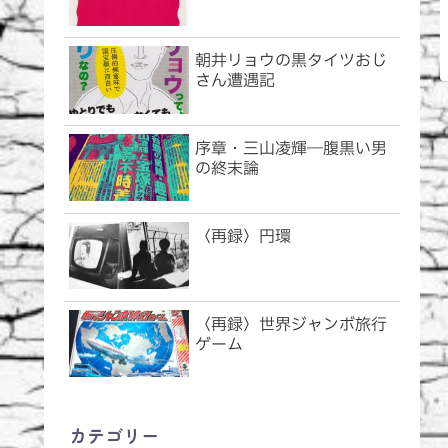
朝井リョウの黒タイツおじ
さん遭遇記
序章・三山凌輝―腹黒い男
の終末論
〈再録〉円環
〈再録〉世界ジャンボ旅行
ゲーム
カテゴリー