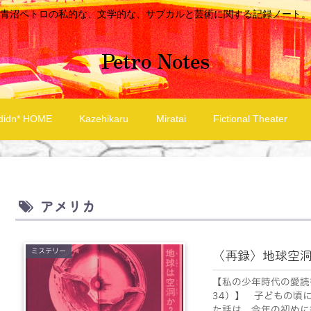
青沼ペトロの私的な、文学的な、サブカルと芸術に関する記録ノート。
Petro Notes
didn* HOME
Kazehikaru
Miratai
Fictional Theater
アメリカ
ミステリー
〈再録〉地球空
【私の少年時代の愛読
34）】 子どもの頃に
た話は、今年の初めに