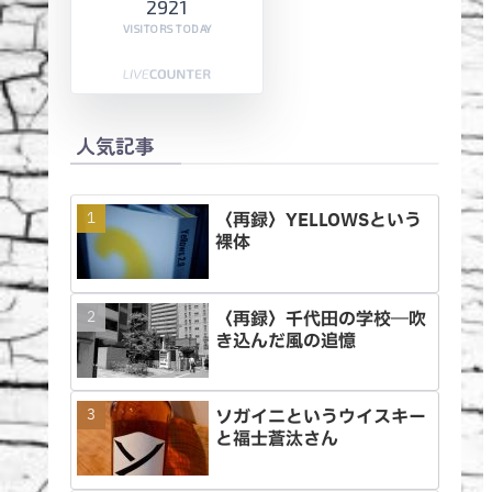
2921
VISITORS TODAY
人気記事
〈再録〉YELLOWSという
裸体
〈再録〉千代田の学校―吹
き込んだ風の追憶
ソガイニというウイスキー
と福士蒼汰さん