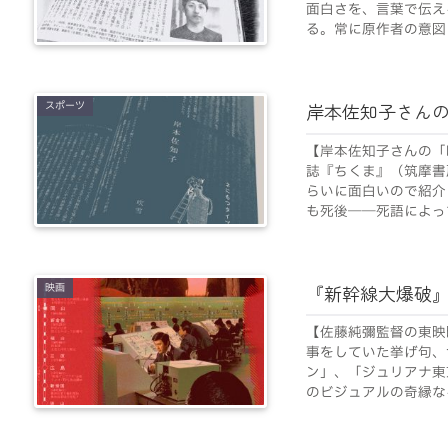
面白さを、言葉で伝え
る。常に原作者の意図に
スポーツ
岸本佐知子さん
【岸本佐知子さんの「
誌『ちくま』（筑摩書
らいに面白いので紹介
も死後――死語によって
映画
『新幹線大爆破
【佐藤純彌監督の東映
事をしていた挙げ句、
ン」、「ジュリアナ東
のビジュアルの奇縁なる.