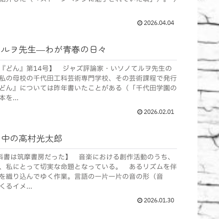
2026.04.04
てルヲ先生―わが青春の日々
『どん』第14号】 ジャズ評論家・いソノてルヲ先生の
私の母校の千代田工科芸術専門学校、その芸術課程で発行
どん』については昨年書いたことがある（「千代田学園の
を...
2026.02.01
の中の高村光太郎
科書は筑摩書房だった】 音楽における創作活動のうち、
、私にとって切実な命題となっている。 あるリズムを伴
を織り込んでゆく作業。言語の一片一片の音の形（音
るイメ...
2026.01.30