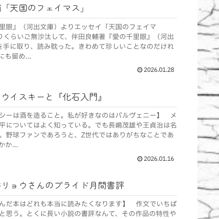
輔「天国のフェイマス」
里眼』（河出文庫）よりエッセイ「天国のフェイマ
りくらいご無沙汰して、伴田良輔著『愛の千里眼』（河出
）を手に取り、読み耽った。きわめて珍しいことなのだけれ
も留め...
2026.01.28
とウイスキーと『化石入門』
シーは酒を造ること。私が好きなのはバルヴェニー】 メ
平についてはよく知っている。でも長嶋茂雄や王貞治は名
。野球ファンであろうと、Z世代ではありがちなことであ
か...
2026.01.16
井リョウさんのプライド月間書評
んだ本はどれも本当に読みたくなります】 作文でいちば
と思う。とくに長い小説の書評なんて、その作品の特性や