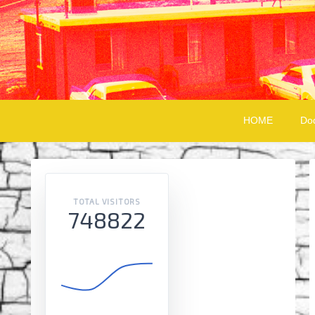
HOME
Do
TOTAL VISITORS
748822