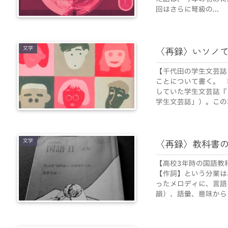
回はさらに弩級の...
文学
〈再録〉いソノ
【千代田の学生文芸誌
ことについて書く。 
していた学生文芸誌『
学生文芸誌」）。この本
文学
〈再録〉教科書
【高校3年時の国語教
【作詞】という分業は
ったメロディに、言語
韻）、語彙、意味からく