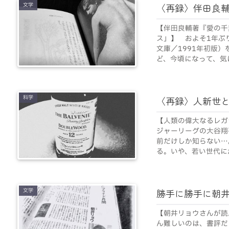
文学
〈再録〉伴田良
【伴田良輔著『愛の千
ス」】 およそ1年ぶ
文庫／1991年初版
ど、今頃になって、気に
科学
〈再録〉人新世
【人類の偉大なるレガ
ジャーリーグの大谷翔
前だけしか知らない…
る。いや、若い世代にか
文学
勝手に勝手に朝
【朝井リョウさんが読
ん難しいのは、書評だ