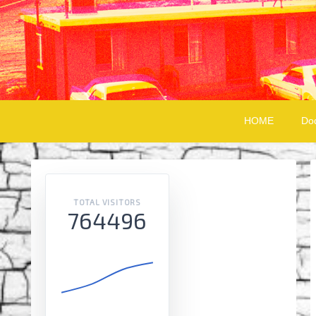
HOME
Do
TOTAL VISITORS
764496