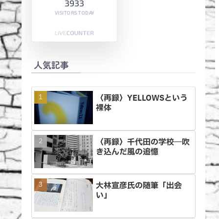
3933
VISITORS TODAY
人気記事
〈再録〉YELLOWSという
裸体
〈再録〉千代田の学校―吹
き込んだ風の追憶
大林宣彦氏の随筆「出会
い」