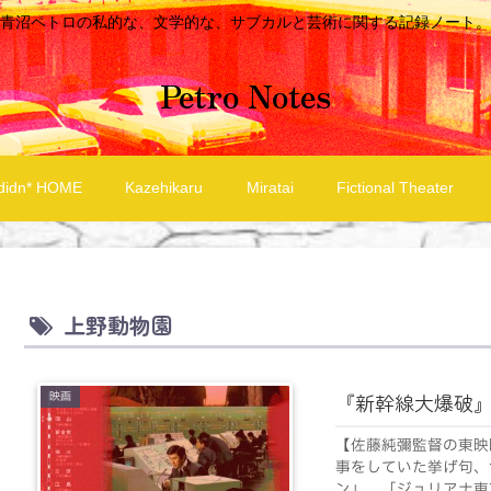
青沼ペトロの私的な、文学的な、サブカルと芸術に関する記録ノート。
Petro Notes
didn* HOME
Kazehikaru
Miratai
Fictional Theater
上野動物園
映画
『新幹線大爆破
【佐藤純彌監督の東映
事をしていた挙げ句、
ン」、「ジュリアナ東