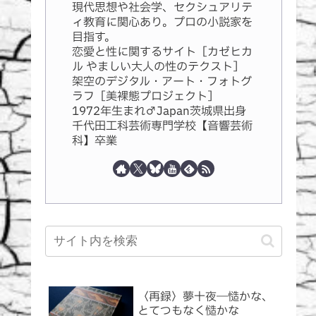
現代思想や社会学、セクシュアリテ
ィ教育に関心あり。プロの小説家を
目指す。
恋愛と性に関するサイト［カゼヒカ
ル やましい大人の性のテクスト］
架空のデジタル・アート・フォトグ
ラフ［美裸態プロジェクト］
1972年生まれ♂Japan茨城県出身
千代田工科芸術専門学校【音響芸術
科】卒業
〈再録〉夢十夜―慥かな、
とてつもなく慥かな