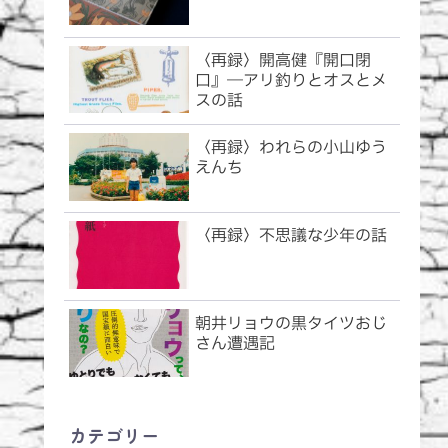
〈再録〉開高健『開口閉
口』―アリ釣りとオスとメ
スの話
〈再録〉われらの小山ゆう
えんち
〈再録〉不思議な少年の話
朝井リョウの黒タイツおじ
さん遭遇記
カテゴリー