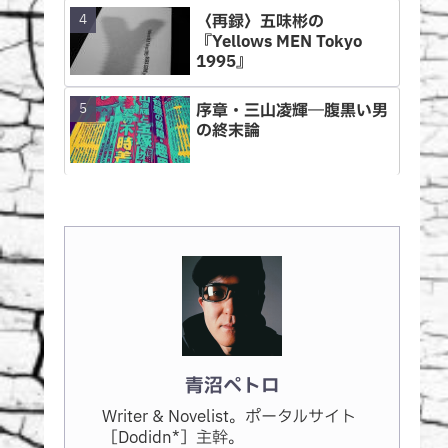
〈再録〉五味彬の
『Yellows MEN Tokyo
1995』
序章・三山凌輝―腹黒い男
の終末論
青沼ペトロ
Writer & Novelist。ポータルサイト
［Dodidn*］主幹。