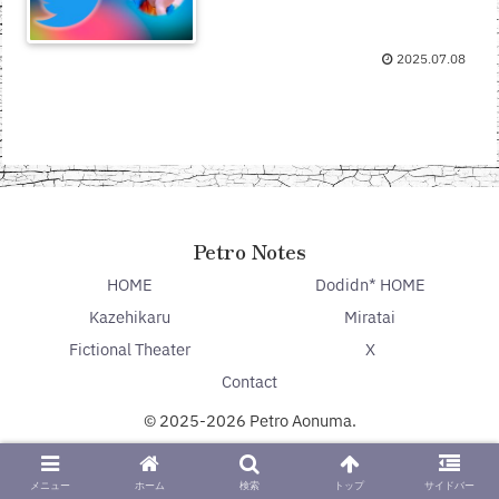
2025.07.08
Petro Notes
HOME
Dodidn* HOME
Kazehikaru
Miratai
Fictional Theater
X
Contact
© 2025-2026 Petro Aonuma.
メニュー
ホーム
検索
トップ
サイドバー