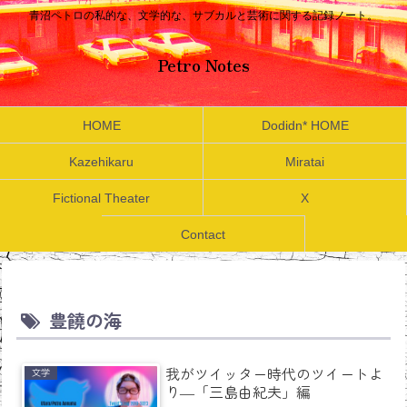
青沼ペトロの私的な、文学的な、サブカルと芸術に関する記録ノート。
Petro Notes
HOME
Dodidn* HOME
Kazehikaru
Miratai
Fictional Theater
X
Contact
豊饒の海
我がツイッター時代のツイートよ
文学
り―「三島由紀夫」編