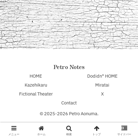
Petro Notes
HOME
Dodidn* HOME
Kazehikaru
Miratai
Fictional Theater
X
Contact
© 2025-2026 Petro Aonuma.
メニュー
ホーム
検索
トップ
サイドバー