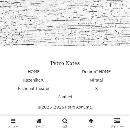
Petro Notes
HOME
Dodidn* HOME
Kazehikaru
Miratai
Fictional Theater
X
Contact
© 2025-2026 Petro Aonuma.
メニュー
ホーム
検索
トップ
サイドバー