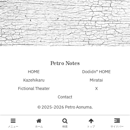
Petro Notes
HOME
Dodidn* HOME
Kazehikaru
Miratai
Fictional Theater
X
Contact
© 2025-2026 Petro Aonuma.
メニュー
ホーム
検索
トップ
サイドバー