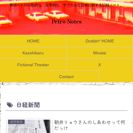
青沼ペトロの私的な、文学的な、サブカルと芸術に関する記録ノート。
Petro Notes
HOME
Dodidn* HOME
Kazehikaru
Miratai
Fictional Theater
X
Contact
日経新聞
朝井リョウさんのしあわせって何
ビジネス
だっけ