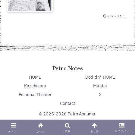
2025.09.11
Petro Notes
HOME
Dodidn* HOME
Kazehikaru
Miratai
Fictional Theater
X
Contact
© 2025-2026 Petro Aonuma.
メニュー
ホーム
検索
トップ
サイドバー