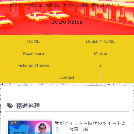
青沼ペトロの私的な、文学的な、サブカルと芸術に関する記録ノート。
Petro Notes
HOME
Dodidn* HOME
Kazehikaru
Miratai
Fictional Theater
X
Contact
精進料理
我がツイッター時代のツイートよ
文学
り―「台湾」編