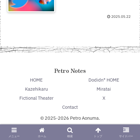
2025.05.22
Petro Notes
HOME
Dodidn* HOME
Kazehikaru
Miratai
Fictional Theater
X
Contact
© 2025-2026 Petro Aonuma.
メニュー
ホーム
検索
トップ
サイドバー