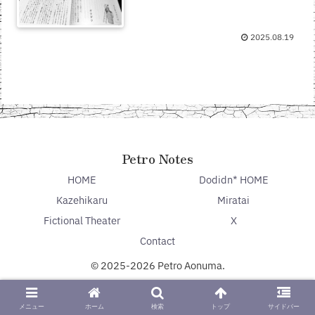
2025.08.19
Petro Notes
HOME
Dodidn* HOME
Kazehikaru
Miratai
Fictional Theater
X
Contact
© 2025-2026 Petro Aonuma.
メニュー
ホーム
検索
トップ
サイドバー