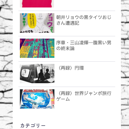
朝井リョウの黒タイツおじ
さん遭遇記
序章・三山凌輝―腹黒い男
の終末論
〈再録〉円環
〈再録〉世界ジャンボ旅行
ゲーム
カテゴリー