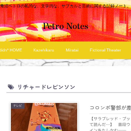
青沼ペトロの私的な、文学的な、サブカルと芸術に関する記録ノート。
Petro Notes
didn* HOME
Kazehikaru
Miratai
Fictional Theater
リチャードレビンソン
テレビ
コロンボ警部が
【サラブレッド・ブッ
て読んだ…】 普段ウ
インをたしなむ――。