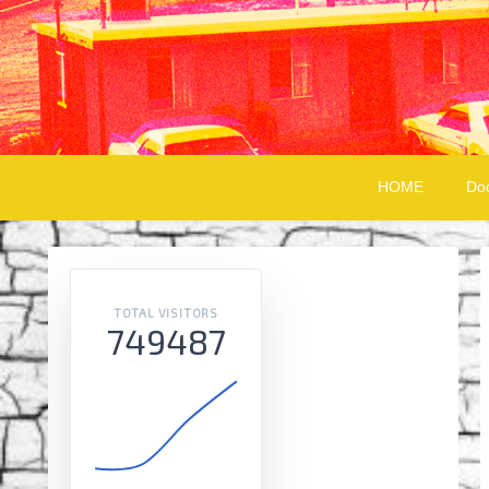
HOME
Do
TOTAL VISITORS
749487