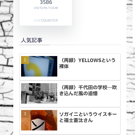
3586
VISITORS TODAY
人気記事
〈再録〉YELLOWSという
裸体
〈再録〉千代田の学校―吹
き込んだ風の追憶
ソガイニというウイスキー
と福士蒼汰さん