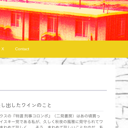
X
Contact
差し出したワインのこと
クスの『特選 刑事コロンボ』（二見書房）はあの頃買っ
イスキー党である私が、久しく秋夜の風雅に見守られてワ
きわめて珍しく。 そう、きわめて珍しいことなのだ。私