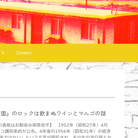
X
Contact
天国』のロックは飲まぬワインとマルゴの話
の表紙はお馴染み柳原良平】 1952年（昭和27年）4月
コ講和条約が公布。4年後の1956年（昭和31年）の経済
後ではない」という文言が明記され、その年の流行語とな