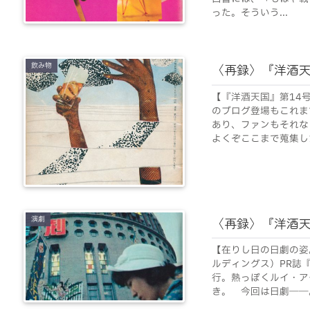
った。そういう...
飲み物
〈再録〉『洋酒
【『洋酒天国』第14
のブログ登場もこれま
あり、ファンもそれな
よくぞここまで蒐集した
演劇
〈再録〉『洋酒天
【在りし日の日劇の姿
ルディングス）PR誌
行。熱っぽくルイ・ア
き。 今回は日劇――。.