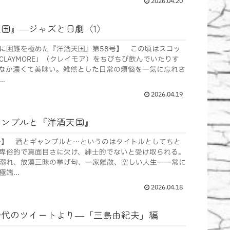
2026.04.20
国』―ジャズと日劇〈1〉
に困難を極めた『洋酒天国』第58号】 この頃はスコッ
LAYMORE」（クレイモア）をちびちび飲んでいたりす
なか濃くて美味い。雑然とした日常の煩悩を一気に忘れさ
.
2026.04.19
ャンブルと『洋酒天国』
号】 酒とギャンブルと…というのはタイトルとしてちと
卑俗的で真面目さに欠け、紳士的でないと受け取られる。
溺れ、放蕩三昧の挙げ句、一家離散、空しい人生――常に
端...
2026.04.18
時代のツイートより―「三島由紀夫」編