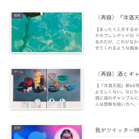
音楽
〈再録〉『洋酒天
【まったく入手するの
チのブレンデッドの「C
るのだが、これがなか
せてくれるような親身..
ゲーム
〈再録〉酒とギ
【『洋酒天国』第60
よろしくない。なにか
酒に溺れギャンブルに
人は想像を暗い方へ、極
文学
我がツイッター