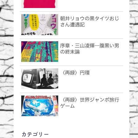
朝井リョウの黒タイツおじ
さん遭遇記
序章・三山凌輝―腹黒い男
の終末論
〈再録〉円環
〈再録〉世界ジャンボ旅行
ゲーム
カテゴリー