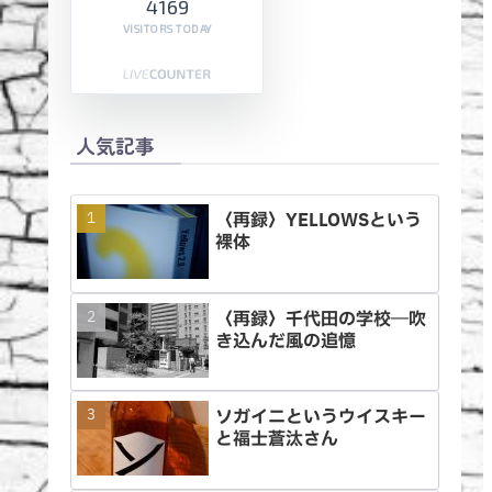
4169
VISITORS TODAY
人気記事
〈再録〉YELLOWSという
裸体
〈再録〉千代田の学校―吹
き込んだ風の追憶
ソガイニというウイスキー
と福士蒼汰さん