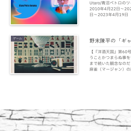
Utaro/青沼ペトロ
2010年4月22日～2
日～2023年4月19日
ゲーム
野末陳平の「ギ
【『洋酒天国』第60
うことかつまらぬ事を
まで続いた観念なの
麻雀（マージャン）の牌