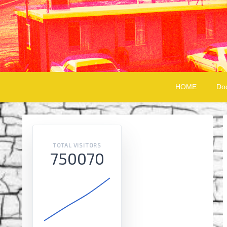
HOME
Do
TOTAL VISITORS
750070