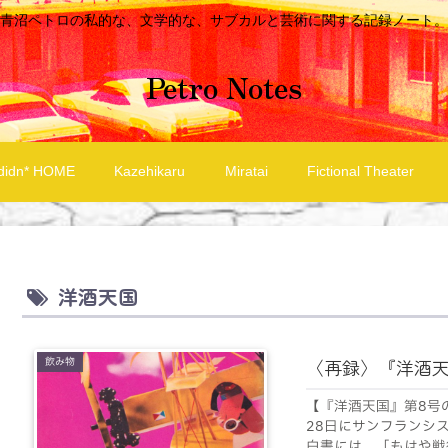
青沼ペトロの私的な、文学的な、サブカルと芸術に関する記録ノート。
Petro Notes
didn* HOME
Kazehikaru
Miratai
Fictional Theater
洋酒天国
飲み物
〈再録〉『洋酒
【『洋酒天国』第8号
28日にサンフランシス
白書には、「もはや戦