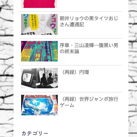
朝井リョウの黒タイツおじ
さん遭遇記
序章・三山凌輝―腹黒い男
の終末論
〈再録〉円環
〈再録〉世界ジャンボ旅行
ゲーム
カテゴリー