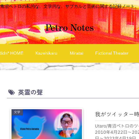
青沼ペトロの私的な、文学的な、サブカルと芸術に関する記録ノート。
Petro Notes
didn* HOME
Kazehikaru
Miratai
Fictional Theater
英霊の聲
文学
我がツイッター
Utaro/青沼ペトロ
2010年4月22日～2
日～2023年4月19日