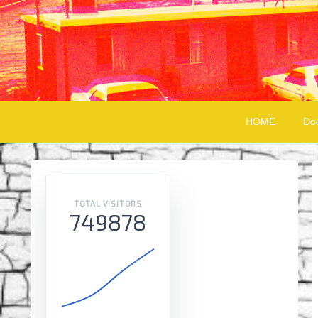
HOME
Do
TOTAL VISITORS
749878