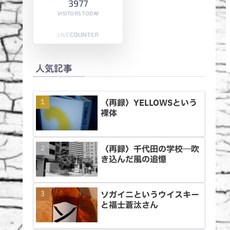
3977
VISITORS TODAY
人気記事
〈再録〉YELLOWSという
裸体
〈再録〉千代田の学校―吹
き込んだ風の追憶
ソガイニというウイスキー
と福士蒼汰さん