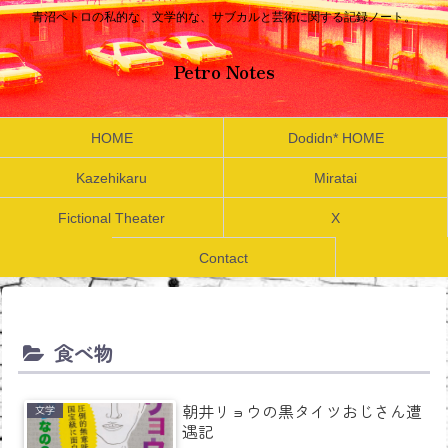
青沼ペトロの私的な、文学的な、サブカルと芸術に関する記録ノート。
Petro Notes
HOME
Dodidn* HOME
Kazehikaru
Miratai
Fictional Theater
X
Contact
食べ物
朝井リョウの黒タイツおじさん遭
文学
遇記