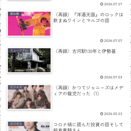
2026.07.17
〈再録〉『洋酒天国』のロックは
飲み物
飲まぬワインとマルゴの話
2026.07.07
〈再録〉古河駅130年と伊勢甚
ミュージアム
2026.07.03
〈再録〉かつてジャニーズはメデ
ビジネス
ィアの寵児だった〈1〉
2026.05.13
コロナ禍に読んだ投資の話そして
ビジネス
飯島寛騎さん