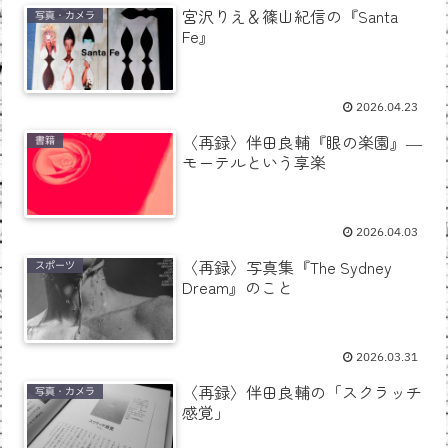
宮沢りえ＆篠山紀信の『Santa
写真・カメラ
Fe』
2026.04.23
〈再録〉伴田良輔『眼の楽園』―
書籍
モーテルという享楽
2026.04.03
〈再録〉写真集『The Sydney
スポーツ
Dream』のこと
2026.03.31
〈再録〉伴田良輔の「スクラッチ
写真・カメラ
感覚」