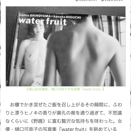
【篠山紀信撮影、樋口可南子の写真集『water fruit』】
お櫃でかき混ぜたご飯を召し上がるその瞬間に、ふわ
りと漂うヒノキの香りが鼻孔の奥を通り過ぎて、不思議
なくらいに《野趣》に富む贅沢な気持ちを味わった。女
優・樋口可南子の写真集『water fruit』を眺めている