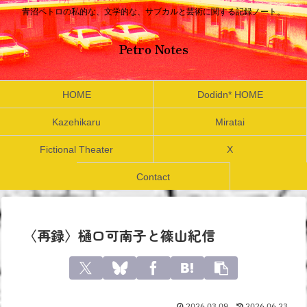
青沼ペトロの私的な、文学的な、サブカルと芸術に関する記録ノート。
Petro Notes
HOME
Dodidn* HOME
Kazehikaru
Miratai
Fictional Theater
X
Contact
〈再録〉樋口可南子と篠山紀信
2026.03.09
2026.06.23