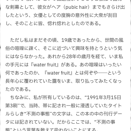
な剣幕として、彼女がヘア（pubic hair）までもさらけ出
したという、女優としての度胸の意外性に大衆が刮目
し、そのことに皆、惚れ惚れとしたのである。
ただし私はまだその頃、19歳であったから、世間の風
俗の喧噪に疎く、そこに近づいて興味を持とうという気
にはならなかった。あれから28年の歳月を経て、いま私
の手元には『water fruit』がある。あの喧噪はいったい
何であったのか、『water fruit』とは何ぞや――という
長年心に覆われていた靄をいま、取り払ってみたくなっ
たのである。
ちなみに、私が所有しているのは、“1991年3月15日
第3刷”で、当時、帯に記され一般に浸透していたタイト
ルらしき“不測の事態”の文字は、この本の中の刊行デー
タには記されていない。だからここでは、“不測の事
態”という言葉を敢えて扱わないことにする。