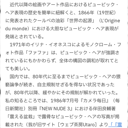
近代以降の絵画やアート作品におけるピュービック・
ヘア表現の歴史を簡単に紐解くと、1866年（19世紀）
に発表されたクールベの油彩「世界の起源」（L’Origine
du monde）における大胆なピュービック・ヘア表現が
発端とされている。
1971年のイリナ・イオネスコによるモノクローム・フ
ォト作品「ファファ」は、ピュービック・ヘアが強調さ
れているにもかかわらず、全体の構図の調和が取れてと
ても美しい。
国内では、80年代に至るまでピュービック・ヘアの猥
褻論争が続き、自主規制せざるを得ない状況であった
が、80年代以降、緩やかにその規制が解かれていった。
私の知るところでは、1986年7月号『カメラ毎日』（毎
日新聞社）別冊『NEW NUDE 3』における伴田良輔著
「震える盆栽」で露骨なピュービック・ヘアの写真が掲
載された（我が旧サイト［ウェブ茶房Utaro］より
「『震