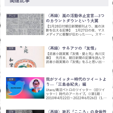
関連記事
〈再録〉嵐の活動休止宣言―3つ
テレビ
のカウントダウンという大翼
【1月28日付朝日新聞朝刊より、嵐の決
断を伝える記事】 1月27日の夜、マス
メディアに衝撃が伝わった――。スマー
トフォンのニュースアプリが通知音を鳴
らして“速報”をポップアップ。それは、
アイドルグループ「嵐」の活動休止を伝
〈再録〉サネアツの『友情』
文学
えるニュースであっ...
【武者小路実篤『友情・愛と死』角川文
庫】 先月末、朝日新聞の記事を読んで
武者小路実篤の『友情』をふと思い出し
た。あまりに長らく忘れ去っていた小説
を思い出した、という感がある。武者小
路実篤『友情』――。 その新聞記事
は、「文豪の朗読」を聴くと...
我がツイッター時代のツイートよ
文学
り―「三島由紀夫」編
Utaro/青沼ペトロのツイッター（旧ツイ
ッター）時代のアーカイブ。◎第1期：
2010年4月22日～2022年6月26日（1.5
万ツイート）◎第2期：2022年9月8日～
2023年4月19日（2,588ツイート）以下
は、この中から選りすぐり...
〈再録〉漱石『こころ』の身体性
文学