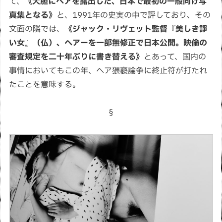
て、
《大胆にヘアを露出した、日本で最初の一般向け写
真集となる》
と、1991年の史実の中で評しており、その
文面の隣では、
《ジャック・リヴェット監督『美しき諍
い女』（仏）、ヘアーを一部無修正で日本公開。映倫の
審査規定を二十年ぶりに書き替える》
とあって、国内の
事情においてもこの年、ヘア猥褻論争に終止符が打たれ
たことを意味する。
§