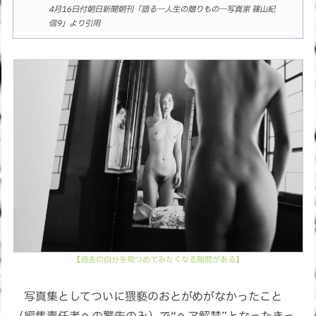
4月16日付朝日新聞朝刊「語る―人生の贈りもの―写真家 篠山紀
信9」より引用
【過去の自分を見つめてみたくなる瞬間がある】
写真集としてついに猥褻のおとがめがなかったこと