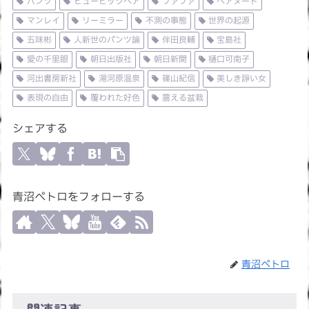
パンツ
ピュービックヘア
ファファ
ヘアヌード
マンレイ
リーミラー
不測の事態
世界の起源
五味彬
人新世のパンツ論
伴田良輔
宝島社
愛の千里眼
朝日出版社
朝日新聞
樋口可南子
河出書房新社
湯河原温泉
篠山紀信
美しき諍い女
表現の自由
覆われた好色
震える盆栽
シェアする
青沼ペトロをフォローする
青沼ペトロ