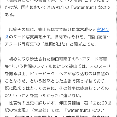
（編集責任者への警告のみ）で“ヘア解禁”となったきっ
かけが、国内においては1991年の『water fruit』なので
ある。
以後その年に、篠山氏は立て続けに本木雅弘と
宮沢り
え
のヌード写真集を出す。世間ではそれを、“篠山紀信ヘ
アヌード写真集”の「続編が出た」と騒ぎ立てた。
初めに取り沙汰された樋口可南子の“ヘアヌード写真
集”という世間のレッテルに対して篠山氏は、人のヌード
を撮る以上、ピュービック・ヘアが写り込むのは自然の
ことなのだ、という毅然とした主張で突っぱねており、
既に欧米ではとっくの昔に、その論争は終息しているの
だということを言いたかったに違いない。
性表現の歴史に詳しい本、伴田良輔編・著『図説 20世
紀の性表現』（宝島社）では、『water fruit』につい