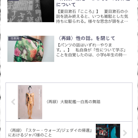
について
【夏目漱石『こころ』】 夏目漱石の小
説を読み終えると、いつも雑駁とした気
持ちに駆られる。様々な思念が頭をよぎ
りすぎて、判別しがたい感情の複雑な振
幅にしばしの眩暈を覚える。 最初の眩
暈こそ、高校時代に読んだ漱石の『こゝ
〈再録〉性の話。を閉じて
性教育
ろ』（以下『こころ』）で...
【パンツの話はいずれ…やりま
す。。】 私自身が「性について学ぶ」
ことを自覚したのは、小学6年生の時の
性教育本との出合いであり、ある友達の
まばゆい純粋無垢の記憶である。2012年
10月16日付の「孤独と神話【補遺】」
（※旧文藝ブログで再録不可...
〈再録〉大駱駝艦―白馬の舞踏
〈再録〉『スター・ウォーズ/ジェダイの帰還』
におけるジャバ様のこと