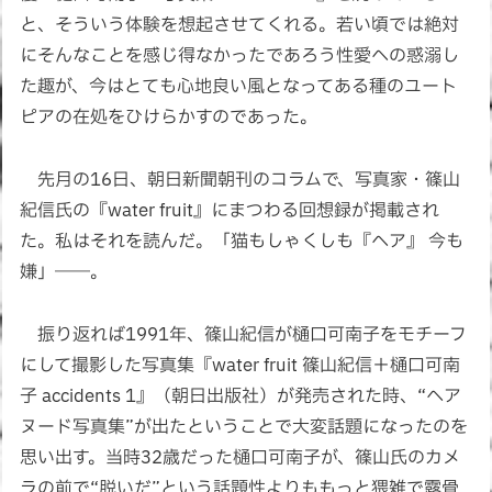
と、そういう体験を想起させてくれる。若い頃では絶対
にそんなことを感じ得なかったであろう性愛への惑溺し
た趣が、今はとても心地良い風となってある種のユート
ピアの在処をひけらかすのであった。
先月の16日、朝日新聞朝刊のコラムで、写真家・篠山
紀信氏の『water fruit』にまつわる回想録が掲載され
た。私はそれを読んだ。「猫もしゃくしも『ヘア』 今も
嫌」――。
振り返れば1991年、篠山紀信が樋口可南子をモチーフ
にして撮影した写真集『water fruit 篠山紀信＋樋口可南
子 accidents 1』（朝日出版社）が発売された時、“ヘア
ヌード写真集”が出たということで大変話題になったのを
思い出す。当時32歳だった樋口可南子が、篠山氏のカメ
ラの前で“脱いだ”という話題性よりももっと猥雑で露骨