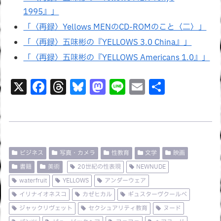
1995』」
「〈再録〉Yellows MENのCD-ROMのこと〈二〉」
「〈再録〉五味彬の『YELLOWS 3.0 China』」
「〈再録〉五味彬の『YELLOWS Americans 1.0』」
X
F
T
Bl
M
Li
E
共
a
hr
u
a
n
m
有
c
e
e
st
e
ai
e
a
s
o
l
b
d
k
d
ビジネス
写真・カメラ
性教育
文学
映画
o
s
y
o
書籍
美術
20世紀の性表現
NEWNUDE
o
n
waterfruit
YELLOWS
アンダーウェア
k
イリナイオネスコ
カゼヒカル
ギュスターヴクールベ
ジャックリヴェット
セクシュアリティ教育
ヌード