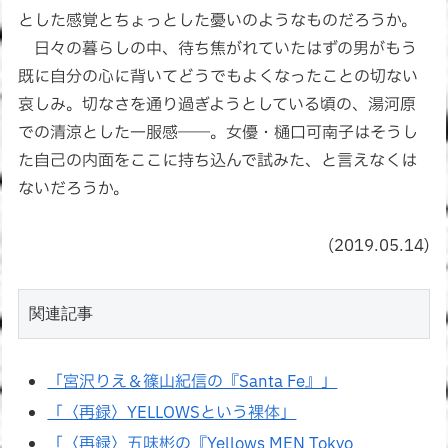
とした感覚とちょっとした憂いのようなものだろうか。
日々の暮らしの中、待ち焦がれていたはずの男がもう
既に自分の心に背いてどうでもよくなったことの切ない
哀しみ。切なさを通り過ぎようとしている頃の、湯河原
での清涼とした一服感――。女優・樋口可南子はそうし
た自己の内面をここに持ち込んで試みた、と言えなくは
ないだろうか。
(2019.05.14)
関連記事
「宮沢りえ＆篠山紀信の『Santa Fe』」
「〈再録〉YELLOWSという裸体」
「〈再録〉五味彬の『Yellows MEN Tokyo