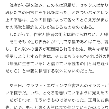
読者が小説を読み、この本は退屈だ、セックスばかり
段私たちの日常こそ平凡を装った、どきついバイオレン
上の平易は、主体の目線によって各々のとらえ方がまち
かの感覚と観念にズレが生じるものなのである。
したがって、作家と読者の衝突は避けられない、と繰
そもそも《住む世界》が平凡で幸福であればこそ、読
し、それ以外の世界が垣間見られる小説を、我々は衝撃
提示しようとする作家は、そこにもうその“それ以外の
〈無風に生きている〉と信じている読者の目と耳を疑う
だから〉と単簡に釈明する以外にないのだった。
ある日、クラフト・エヴィング商會さんのイラストが
いる様子だ。いや、とぐろを巻いているように見えたの
だがそれは、そういうものではなかった。正月にお供
先、いや、もっと遠く天竺にまで伸びているかのような