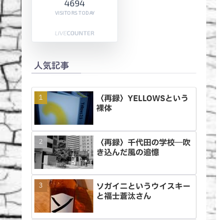
4694
VISITORS TODAY
人気記事
〈再録〉YELLOWSという
裸体
〈再録〉千代田の学校―吹
き込んだ風の追憶
ソガイニというウイスキー
と福士蒼汰さん