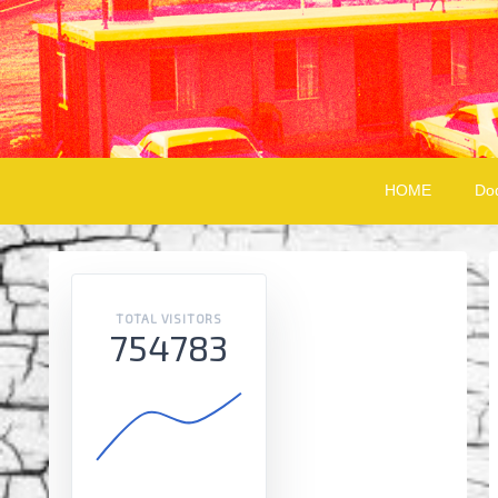
HOME
Do
TOTAL VISITORS
754783