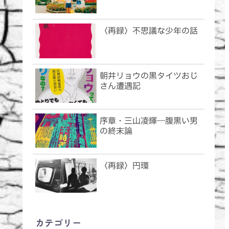
〈再録〉不思議な少年の話
朝井リョウの黒タイツおじ
さん遭遇記
序章・三山凌輝―腹黒い男
の終末論
〈再録〉円環
カテゴリー