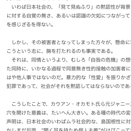
いわば日本社会の、「見て見ぬふり」の黙認性が背景
に対する自覚の無さ、あるいは認識の欠如につながって
を感じざるを得ない。
しかし、その被害者となってしまった方々が、懸命に
こうという志に、胸を打たれるのも事実である。
それは、同情というより、むしろ「自我の危機」の想
た同時に、いかなる過程で同意無き性的接触の加害者に
はや他人事ではないのだ。暴力的な「性愛」を振りかざ
犯罪であって、社会がそれを黙認してはならないのであ
こうしたことで、カウアン・オカモト氏ら元ジャニーズ
穴を開けた意義は、たいへん大きい。ある種の時代の変
声明は、日本社会のいわばムラ社会的な、島国根性に対
かしまだ反面、“聞く耳を持たぬ個人主義”がはびこっ