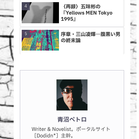
〈再録〉五味彬の
『Yellows MEN Tokyo
1995』
序章・三山凌輝―腹黒い男
の終末論
青沼ペトロ
Writer & Novelist。ポータルサイト
［Dodidn*］主幹。