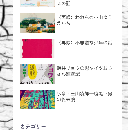
スの話
〈再録〉われらの小山ゆう
えんち
〈再録〉不思議な少年の話
朝井リョウの黒タイツおじ
さん遭遇記
序章・三山凌輝―腹黒い男
の終末論
カテゴリー