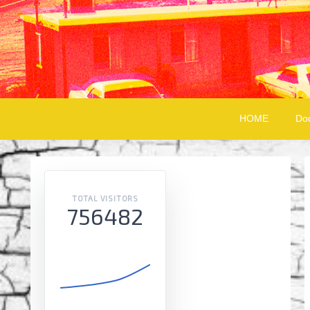
HOME
Do
TOTAL VISITORS
756482