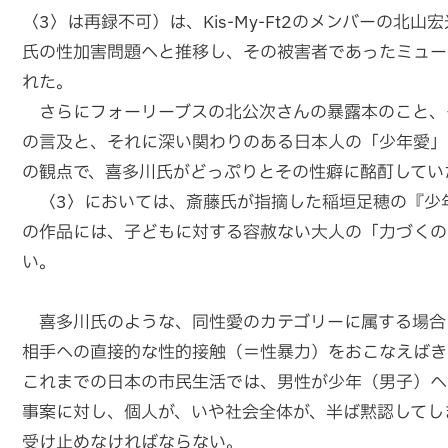
〈3〉は再録不可）は、Kis-My-Ft2のメンバーの
氏の性加害問題へと推移し、その被害者であったミュー
れた。
さらにフォーリーブスの北公次さんの暴露本のこと、
の言及と、それに深い関わりのある日本人の「少年愛」
の観点で、喜多川氏がどっぷりとその性癖に酩酊してい
〈3〉においては、斎藤氏が指摘した稲垣足穂の『少
の作品には、子どもに対する容赦ない大人の「力づくの
い。
喜多川氏のような、同性愛のカテゴリーに属する場合
相手への直接的な性的接触（＝性暴力）をおこなえばき
これまでの日本の市民生活では、男性が少年（男子）へ
事案に対し、個人が、いや社会全体が、半ば黙認してし
受け止めなければならない。