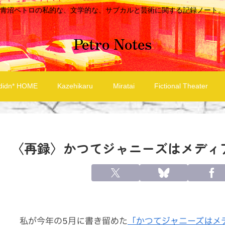
青沼ペトロの私的な、文学的な、サブカルと芸術に関する記録ノート。
Petro Notes
didn* HOME
Kazehikaru
Miratai
Fictional Theater
〈再録〉かつてジャニーズはメディ
私が今年の5月に書き留めた
「かつてジャニーズはメ