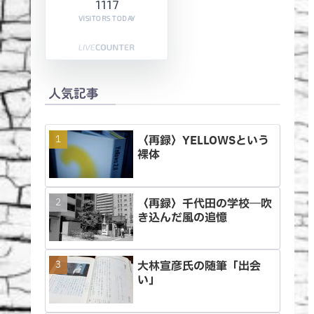
1117
VISITORS TODAY
人気記事
〈再録〉YELLOWSという
裸体
〈再録〉千代田の学校―吹
き込んだ風の追憶
大林宣彦氏の随筆「出会
い」